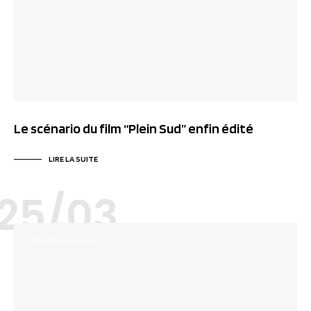
Le scénario du film “Plein Sud” enfin édité
LIRE LA SUITE
25/03
SCÉNARIOS DE FILMS