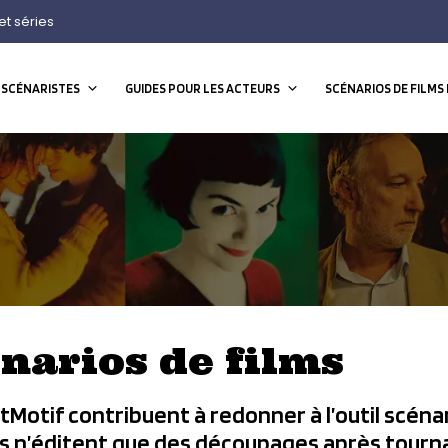
et séries
 SCÉNARISTES
GUIDES POUR LES ACTEURS
SCÉNARIOS DE FILMS 
énarios de films
Motif contribuent à redonner à l’outil scénar
es n’éditent que des découpages après tourna