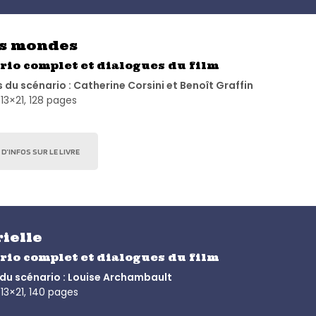
is mondes
rio complet et dialogues du film
 du scénario : Catherine Corsini et Benoît Graffin
13×21, 128 pages
 D’INFOS SUR LE LIVRE
ielle
rio complet et dialogues du film
du scénario : Louise Archambault
13×21, 140 pages