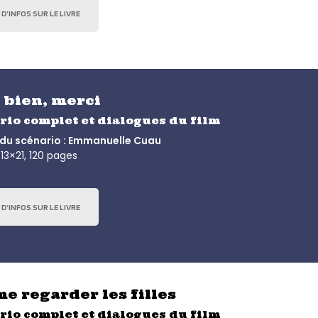
 D’INFOS SUR LE LIVRE
 bien, merci
rio complet et dialogues du film
 du scénario : Emmanuelle Cuau
13×21, 120 pages
 D’INFOS SUR LE LIVRE
me regarder les filles
rio complet et dialogues du film