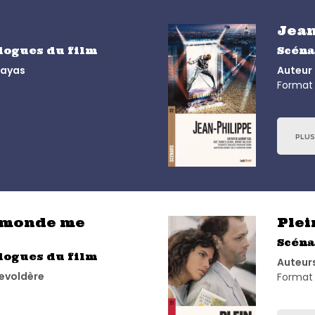
Jean
alogues du film
Scéna
sayas
Auteur 
Format 
PLUS
e monde me
Plei
Scéna
alogues du film
Auteurs
Devoldère
Format 