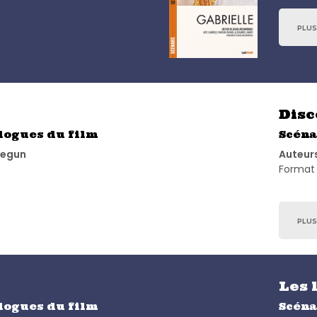
PLUS
Disc
alogues du film
Scéna
negun
Auteurs
Format 
PLUS
Les 
alogues du film
Scéna