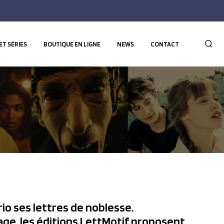
ET SÉRIES
BOUTIQUE EN LIGNE
NEWS
CONTACT
io ses lettres de noblesse.
ge, les éditions LettMotif proposent