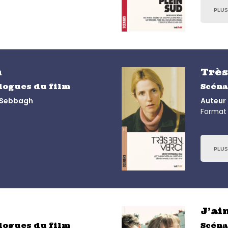
PLUS
n
Très
alogues du film
Scéna
e Sebbagh
Auteur
Format 
PLUS
J’ai
alogues du film
Scéna