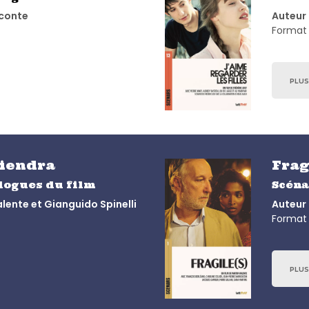
econte
Auteur 
Format 
PLUS
viendra
Frag
alogues du film
Scéna
alente et Gianguido Spinelli
Auteur 
Format 
PLUS