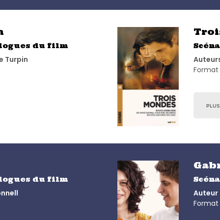
n
Tro
alogues du film
Scéna
e Turpin
Auteurs
Format 
PLUS
Gabr
alogues du film
Scéna
nnell
Auteur 
Format 