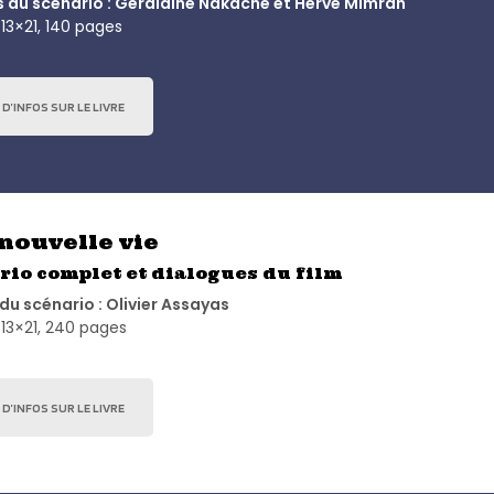
 du scénario : Géraldine Nakache et Hervé Mimran
13×21, 140 pages
 D’INFOS SUR LE LIVRE
nouvelle vie
rio complet et dialogues du film
du scénario : Olivier Assayas
13×21, 240 pages
 D’INFOS SUR LE LIVRE