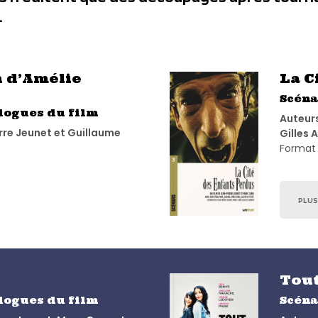
.
n d’Amélie
La C
Scéna
alogues du film
Auteurs
rre Jeunet et Guillaume
Gilles 
Format 
PLUS
Tout
alogues du film
Scéna