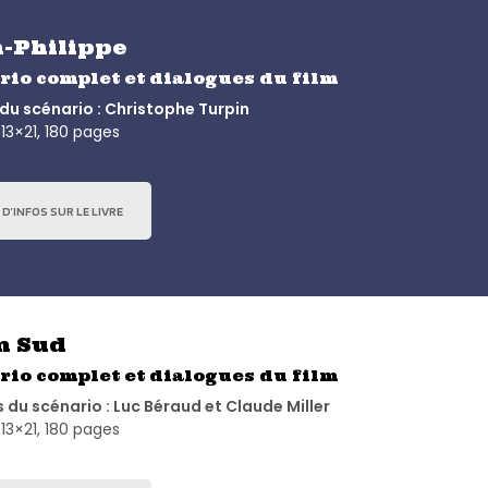
-Philippe
rio complet et dialogues du film
du scénario : Christophe Turpin
13×21, 180 pages
 D’INFOS SUR LE LIVRE
n Sud
rio complet et dialogues du film
 du scénario : Luc Béraud et Claude Miller
13×21, 180 pages