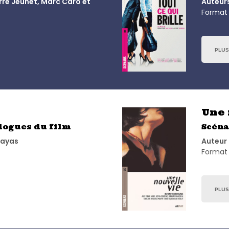
rre Jeunet, Marc Caro et
Auteurs
Format 
PLUS
Une 
alogues du film
Scéna
sayas
Auteur 
Format 
PLUS