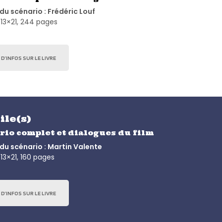
du scénario : Frédéric Louf
13×21, 244 pages
 D’INFOS SUR LE LIVRE
ile(s)
rio complet et dialogues du film
du scénario : Martin Valente
13×21, 160 pages
 D’INFOS SUR LE LIVRE