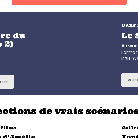
Dans 
ure du
Le 
 2)
Auteur 
Format 
ISBN 9
PLUS D
SUITE
ctions de vrais scénarios
 films
Colle
n d’Amélie
Tout