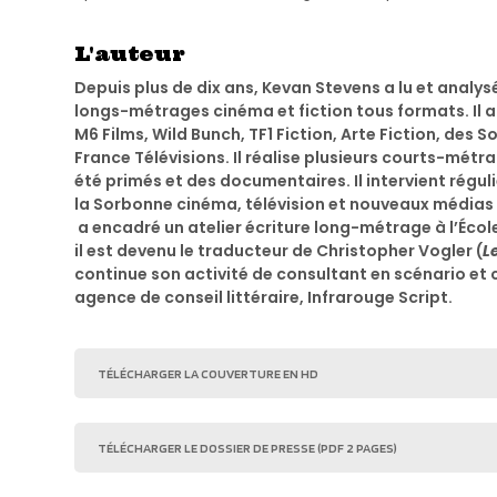
L'auteur
Depuis plus de dix ans, Kevan Stevens a lu et analys
longs-métrages cinéma et fiction tous formats. Il 
M6 Films, Wild Bunch, TF1 Fiction, Arte Fiction, des 
France Télévisions. Il réalise plusieurs courts-métr
été primés et des documentaires. Il intervient régul
la Sorbonne cinéma, télévision et nouveaux médias 
a encadré un atelier écriture long-métrage à l’École
il est devenu le traducteur de Christopher Vogler (
L
continue son activité de consultant en scénario et
agence de conseil littéraire, Infrarouge Script.
TÉLÉCHARGER LA COUVERTURE EN HD
TÉLÉCHARGER LE DOSSIER DE PRESSE (PDF 2 PAGES)