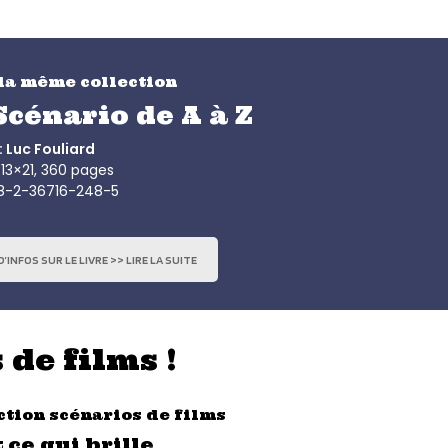
la même collection
Scénario de A à Z
: Luc Fouliard
13×21, 360 pages
78-2-36716-248-5
’INFOS SUR LE LIVRE >> LIRE LA SUITE
 de films !
ction scénarios de films
 ce qui brille