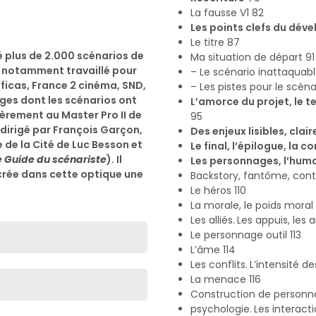
La fausse V1 82
Les points clefs du dé
Le titre 87
é plus de 2.000 scénarios de
Ma situation de départ 91
a notamment travaillé pour
– Le scénario inattaquab
Soficas, France 2 cinéma, SND,
– Les pistes pour le scén
ages dont les scénarios ont
L’amorce du projet, le te
ièrement au Master Pro II de
95
dirigé par François Garçon,
Des enjeux lisibles, cla
 de la Cité de Luc Besson et
Le final, l’épilogue, la c
e Guide du scénariste
). Il
Les personnages, l’huma
 crée dans cette optique une
Backstory, fantôme, cont
Le héros 110
La morale, le poids moral 1
Les alliés. Les appuis, les
Le personnage outil 113
L’âme 114
Les conflits. L’intensité de
La menace 116
Construction de personnag
psychologie. Les interacti