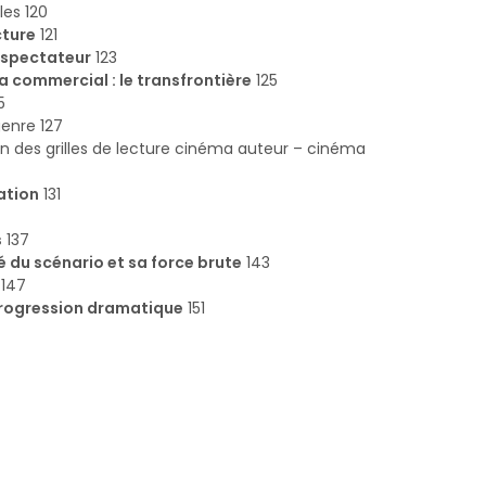
les 120
cture
121
 spectateur
123
 commercial : le transfrontière
125
5
genre 127
tion des grilles de lecture cinéma auteur – cinéma
ation
131
s
137
té du scénario et sa force brute
143
147
rogression dramatique
151