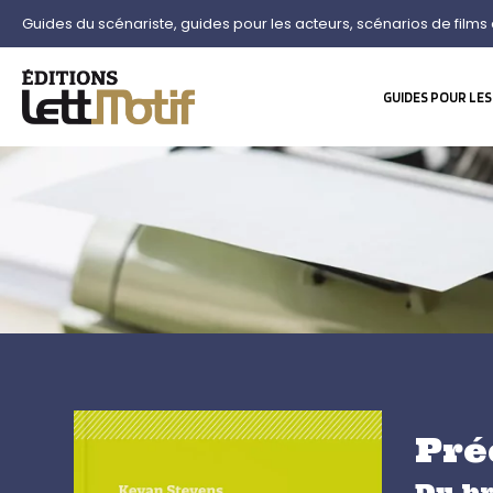
Guides du scénariste, guides pour les acteurs, scénarios de films 
GUIDES POUR LES
Pré
Du br