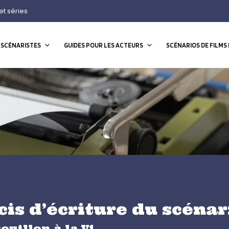
et séries
 SCÉNARISTES
GUIDES POUR LES ACTEURS
SCÉNARIOS DE FILMS 
cis d’écriture du scénar
ouillon à la V1