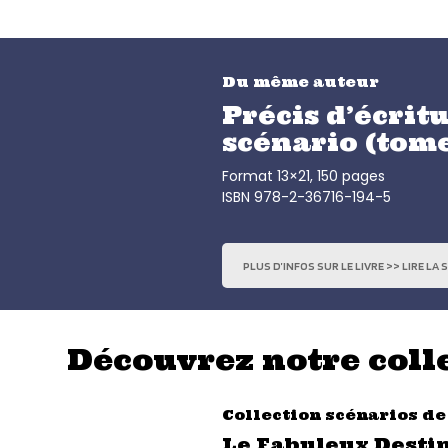
Du même auteur
Précis d’écrit
scénario (tome
Format 13×21, 150 pages
ISBN 978-2-36716-194-5
PLUS D’INFOS SUR LE LIVRE >> LIRE LA 
Découvrez notre colle
Collection scénarios de
Le Fabuleux Desti