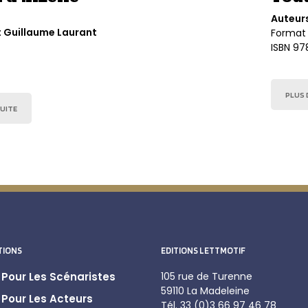
Auteurs
t Guillaume Laurant
Format 
ISBN 97
PLUS D
SUITE
TIONS
EDITIONS LETTMOTIF
Pour Les Scénaristes
105 rue de Turenne
59110 La Madeleine
Pour Les Acteurs
Tél. 33 (0)3 66 97 46 78