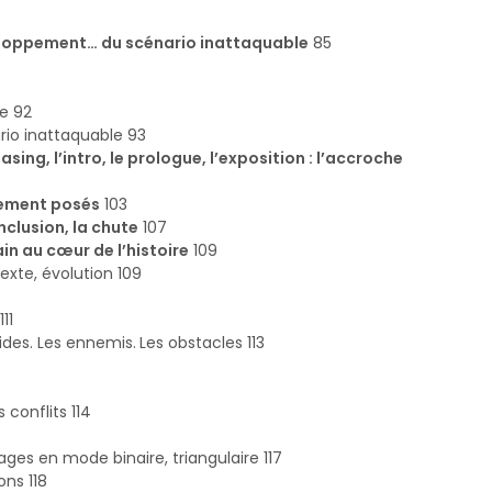
veloppement… du scénario inattaquable
85
le 92
ario inattaquable 93
asing, l’intro, le prologue, l’exposition : l’accroche
irement posés
103
onclusion, la chute
107
in au cœur de l’histoire
109
exte, évolution 109
11
 aides. Les ennemis. Les obstacles 113
s conflits 114
es en mode binaire, triangulaire 117
ons 118