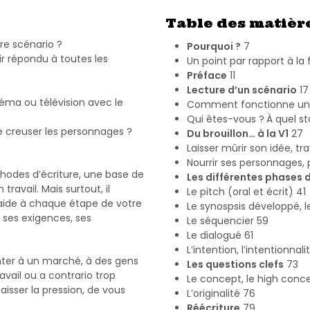
Table des matièr
tre scénario ?
Pourquoi ?
7
ir répondu à toutes les
Un point par rapport à la
Préface
11
Lecture d’un scénario
17
ma ou télévision avec le
Comment fonctionne un 
Qui êtes-vous ? À quel s
e creuser les personnages ?
Du brouillon… à la V1
27
Laisser mûrir son idée, tra
Nourrir ses personnages, 
hodes d’écriture, une base de
Les différentes phases d
ravail. Mais surtout, il
Le pitch (oral et écrit) 41
s aide à chaque étape de votre
Le synospsis développé, l
 ses exigences, ses
Le séquencier 59
Le dialogué 61
L’intention, l’intentionnali
onter à un marché, à des gens
Les questions clefs
73
avail ou a contrario trop
Le concept, le high conc
aisser la pression, de vous
L’originalité 76
Réécriture
79