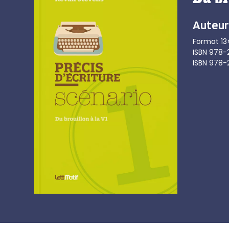
Auteur
Format 13
ISBN 978-
ISBN 978