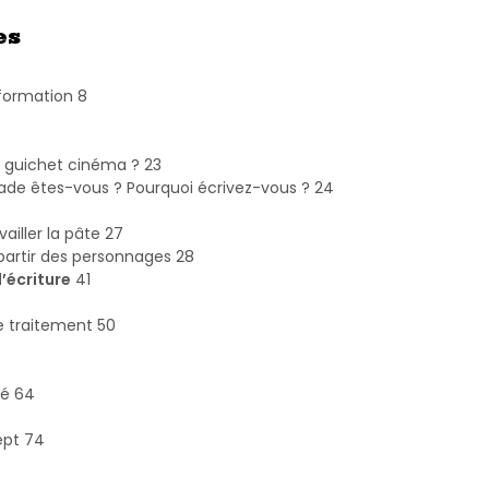
es
 formation 8
guichet cinéma ? 23
tade êtes-vous ? Pourquoi écrivez-vous ? 24
vailler la pâte 27
partir des personnages 28
’écriture
41
e traitement 50
té 64
ept 74