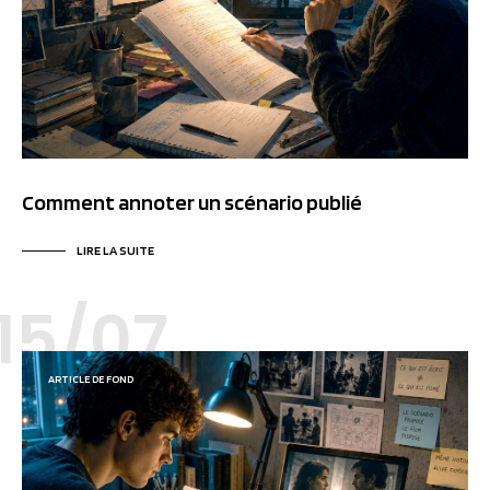
Comment annoter un scénario publié
LIRE LA SUITE
15/07
ARTICLE DE FOND