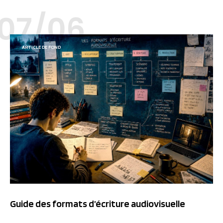
07/06
ARTICLE DE FOND
Guide des formats d’écriture audiovisuelle