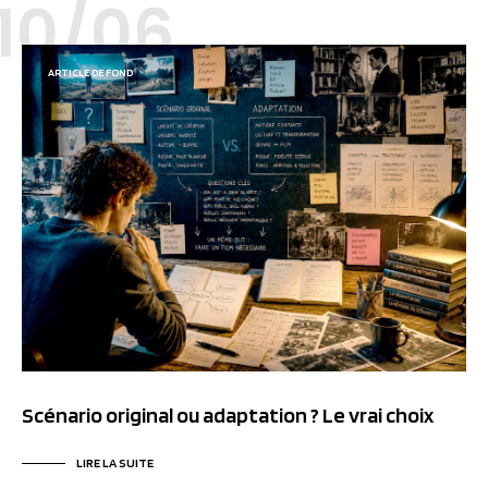
10/06
ARTICLE DE FOND
Scénario original ou adaptation ? Le vrai choix
LIRE LA SUITE