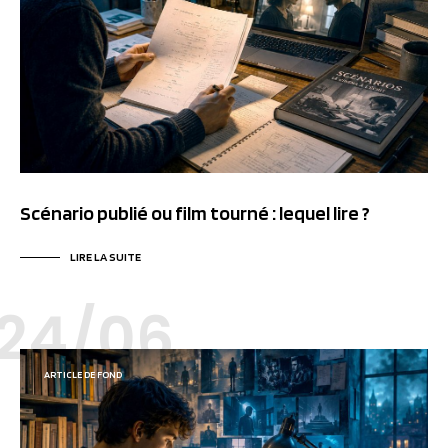
Scénario publié ou film tourné : lequel lire ?
LIRE LA SUITE
24/06
ARTICLE DE FOND