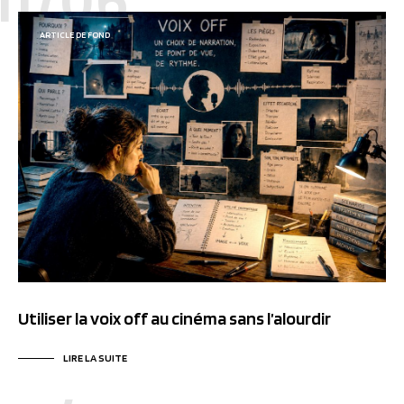
11/06
ARTICLE DE FOND
Utiliser la voix off au cinéma sans l’alourdir
LIRE LA SUITE