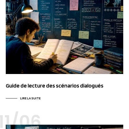
Guide de lecture des scénarios dialogués
LIRE LA SUITE
11/06