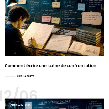
Comment écrire une scène de confrontation
LIRE LA SUITE
12/06
ARTICLE DE FOND