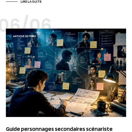
LIRE LA SUITE
06/06
ARTICLE DE FOND
Guide personnages secondaires scénariste