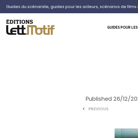
Guides du scénariste, guides pour les acteurs, scénarios de films 
GUIDES POUR LES
Published
26/12/2
<
PREVIOUS