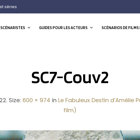
et séries
 SCÉNARISTES
GUIDES POUR LES ACTEURS
SCÉNARIOS DE FILMS 
SC7-Couv2
022
. Size:
600 × 974
in
Le Fabuleux Destin d’Amélie P
film)