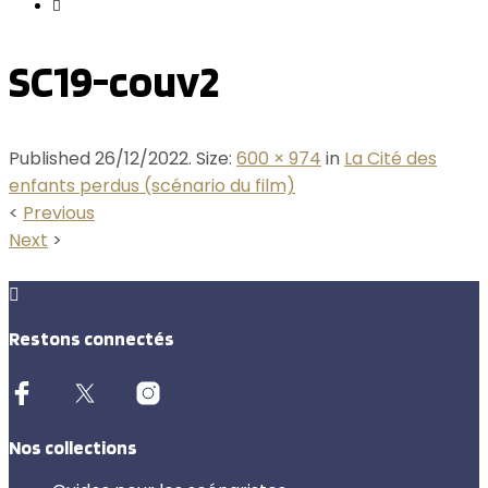
SC19-couv2
Published
26/12/2022
. Size:
600 × 974
in
La Cité des
enfants perdus (scénario du film)
<
Previous
Next
>
Restons connectés
Nos collections