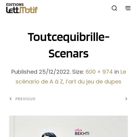
Toutcequibrille-
Scenars
Published
25/12/2022
. Size:
600 × 974
in
Le
scénario de A à Z, l’art du jeu de dupes
<
>
PREVIOUS