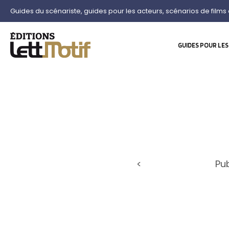
Guides du scénariste, guides pour les acteurs, scénarios de films 
GUIDES POUR LES
<
Pu