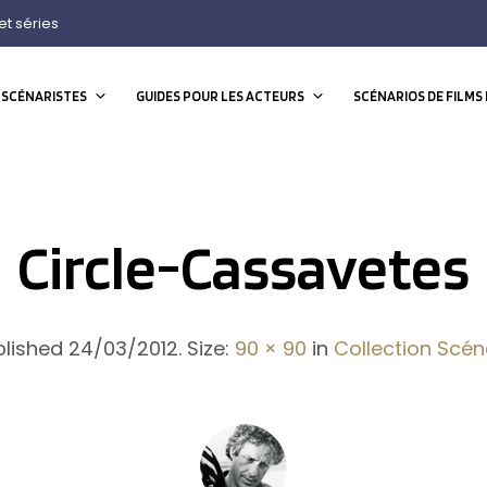
et séries
 SCÉNARISTES
GUIDES POUR LES ACTEURS
SCÉNARIOS DE FILMS 
Circle-Cassavetes
blished
24/03/2012
. Size:
90 × 90
in
Collection Scén