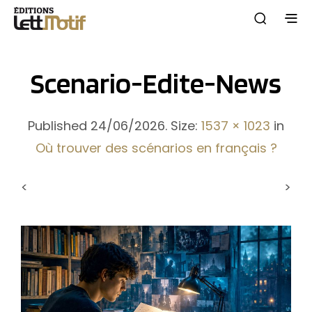
Scenario-Edite-News
Published
24/06/2026
. Size:
1537 × 1023
in
Où trouver des scénarios en français ?
<
>