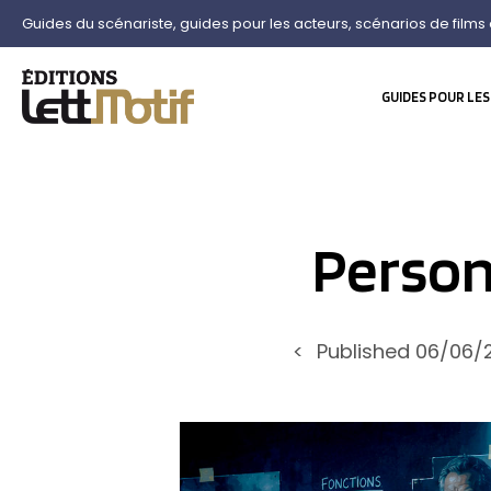
Guides du scénariste, guides pour les acteurs, scénarios de films 
GUIDES POUR LES
Perso
<
Published
06/06/